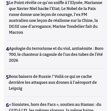
3
Le Point révèle ce qu'on sniffe à l'Elysée, Marianne
que Xavier Niel hacke l'Etat; Le Nobel de la Paix
russe donne une leçon de courage, l'ex PM
australien une leçon de réalisme sur la Chine, la
DGSE une d'arrogance; Marine Tondelier fait du
Macron
4
Apologie du terrorisme et du viol, antisémite : Boro
700, le chanteur à cagoule de l’un des tubes de l’été
2026
5
Bons baisers de Russie ? Voilà ce qui se cache
derrière les attaques aux drones à l'aéroport de
Leipzig
6
« Sionistes, hors des Facs », soutien au Hamas : du
GUD à LFI, les mêmes slogans, la même haine