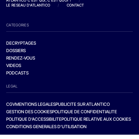
ATLANTICO C'EST QUI, C'EST QUOI ?
/
LE RESEAU D'ATLANTICO
/
CONTACT
CATEGORIES
DECRYPTAGES
DOSSIERS
RENDEZ-VOUS
VIDEOS
PODCASTS
LEGAL
CGV
MENTIONS LEGALES
PUBLICITE SUR ATLANTICO
GESTION DES COOKIES
POLITIQUE DE CONFIDENTIALITE
POLITIQUE D’ACCESSIBILITE
POLITIQUE RELATIVE AUX COOKIES
CONDITIONS GENERALES D’UTILISATION