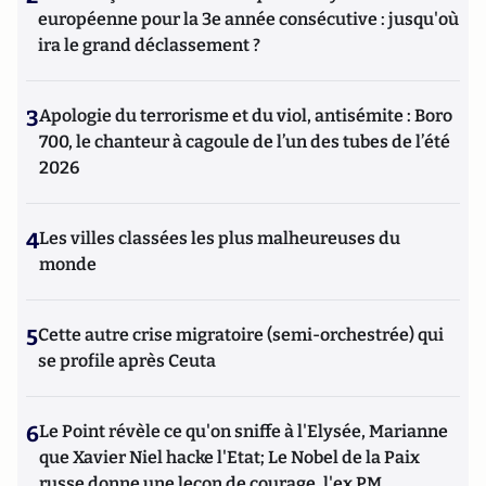
européenne pour la 3e année consécutive : jusqu'où
ira le grand déclassement ?
3
Apologie du terrorisme et du viol, antisémite : Boro
700, le chanteur à cagoule de l’un des tubes de l’été
2026
4
Les villes classées les plus malheureuses du
monde
5
Cette autre crise migratoire (semi-orchestrée) qui
se profile après Ceuta
6
Le Point révèle ce qu'on sniffe à l'Elysée, Marianne
que Xavier Niel hacke l'Etat; Le Nobel de la Paix
russe donne une leçon de courage, l'ex PM