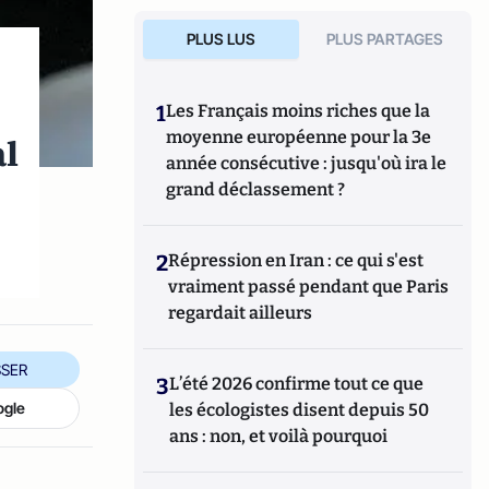
PLUS LUS
PLUS PARTAGES
1
Les Français moins riches que la
moyenne européenne pour la 3e
al
année consécutive : jusqu'où ira le
grand déclassement ?
2
Répression en Iran : ce qui s'est
vraiment passé pendant que Paris
regardait ailleurs
SER
3
L’été 2026 confirme tout ce que
ogle
les écologistes disent depuis 50
ans : non, et voilà pourquoi