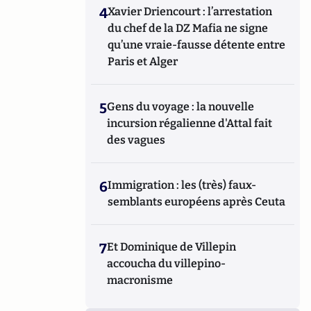
4
Xavier Driencourt : l’arrestation
du chef de la DZ Mafia ne signe
qu’une vraie-fausse détente entre
Paris et Alger
5
Gens du voyage : la nouvelle
incursion régalienne d'Attal fait
des vagues
6
Immigration : les (très) faux-
semblants européens après Ceuta
7
Et Dominique de Villepin
accoucha du villepino-
macronisme