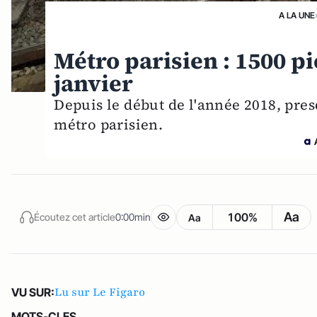
A LA UNE
Métro parisien : 1500 p
janvier
Depuis le début de l'année 2018, pres
métro parisien.
Aa
100%
Écoutez cet article
0:00min
Aa
Lu sur Le Figaro
VU SUR:
MOTS-CLES