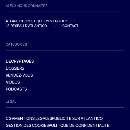
MIEUX NOUS CONNAITRE
ATLANTICO C'EST QUI, C'EST QUOI ?
/
LE RESEAU D'ATLANTICO
/
CONTACT
CATEGORIES
DECRYPTAGES
DOSSIERS
RENDEZ-VOUS
VIDEOS
PODCASTS
LEGAL
CGV
MENTIONS LEGALES
PUBLICITE SUR ATLANTICO
GESTION DES COOKIES
POLITIQUE DE CONFIDENTIALITE