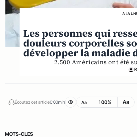
A LA UN
Les personnes qui ress
douleurs corporelles so
développer la maladie 
2.500 Américains ont été s
R
Aa
100%
Écoutez cet article
0:00min
Aa
MOTS-CLES