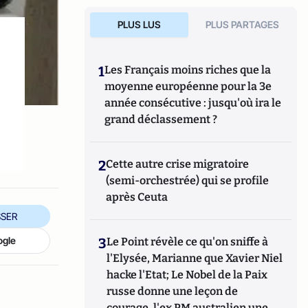
PLUS LUS
PLUS PARTAGES
1
Les Français moins riches que la
moyenne européenne pour la 3e
année consécutive : jusqu'où ira le
grand déclassement ?
2
Cette autre crise migratoire
(semi-orchestrée) qui se profile
après Ceuta
SER
ogle
3
Le Point révèle ce qu'on sniffe à
l'Elysée, Marianne que Xavier Niel
hacke l'Etat; Le Nobel de la Paix
russe donne une leçon de
courage, l'ex PM australien une