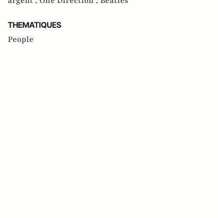
argent ,
One Direction ,
Beatles
THEMATIQUES
People