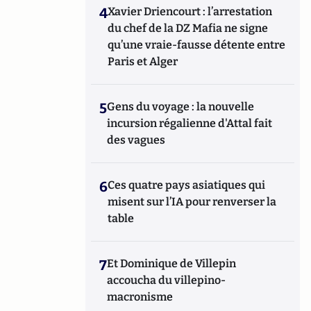
4
Xavier Driencourt : l’arrestation
du chef de la DZ Mafia ne signe
qu’une vraie-fausse détente entre
Paris et Alger
5
Gens du voyage : la nouvelle
incursion régalienne d'Attal fait
des vagues
6
Ces quatre pays asiatiques qui
misent sur l’IA pour renverser la
table
7
Et Dominique de Villepin
accoucha du villepino-
macronisme