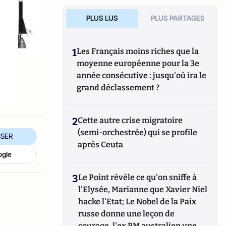
PLUS LUS
PLUS PARTAGES
1
Les Français moins riches que la
moyenne européenne pour la 3e
année consécutive : jusqu'où ira le
grand déclassement ?
2
Cette autre crise migratoire
(semi-orchestrée) qui se profile
SER
après Ceuta
ogle
3
Le Point révèle ce qu'on sniffe à
l'Elysée, Marianne que Xavier Niel
hacke l'Etat; Le Nobel de la Paix
russe donne une leçon de
courage, l'ex PM australien une