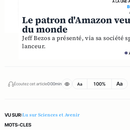
A LA UNE
›
B
Le patron d'Amazon veut
du monde
Jeff Bezos a présenté, via sa société 
lanceur.
Aa
100%
Écoutez cet article
0:00min
Aa
Lu sur Sciences et Avenir
VU SUR:
MOTS-CLES