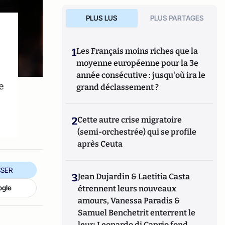
PLUS LUS
PLUS PARTAGES
1
Les Français moins riches que la
moyenne européenne pour la 3e
année consécutive : jusqu'où ira le
e
grand déclassement ?
2
Cette autre crise migratoire
(semi-orchestrée) qui se profile
après Ceuta
SER
3
Jean Dujardin & Laetitia Casta
ogle
étrennent leurs nouveaux
amours, Vanessa Paradis &
Samuel Benchetrit enterrent le
leur; Leonardo di Caprio fond,