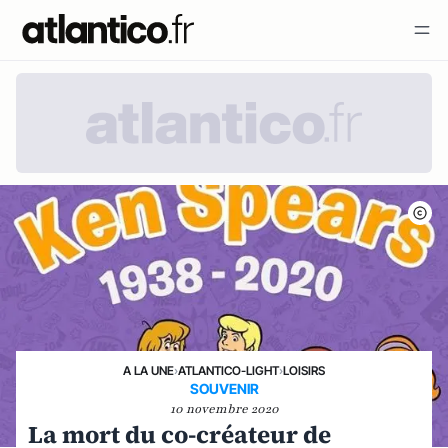
A LA UNE
›
ATLANTICO-LIGHT
›
LOISIRS
SOUVENIR
10 novembre 2020
La mort du co-créateur de