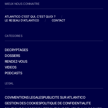
MIEUX NOUS CONNAITRE
ATLANTICO C'EST QUI, C'EST QUOI ?
/
LE RESEAU D'ATLANTICO
/
CONTACT
CATEGORIES
DECRYPTAGES
DOSSIERS
RENDEZ-VOUS
VIDEOS
PODCASTS
LEGAL
CGV
MENTIONS LEGALES
PUBLICITE SUR ATLANTICO
GESTION DES COOKIES
POLITIQUE DE CONFIDENTIALITE