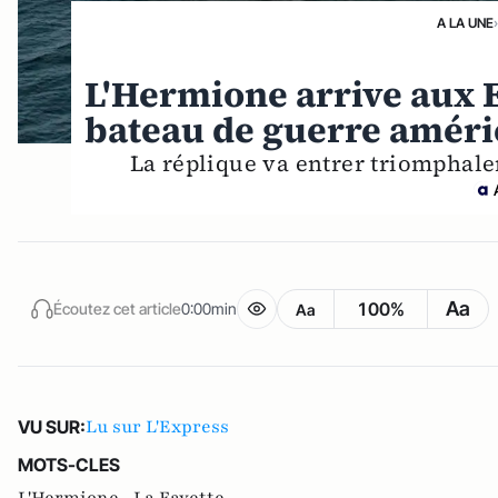
A LA UNE
L'Hermione arrive aux E
bateau de guerre améri
La réplique va entrer triomphale
Aa
100%
Écoutez cet article
0:00min
Aa
Lu sur L'Express
VU SUR:
MOTS-CLES