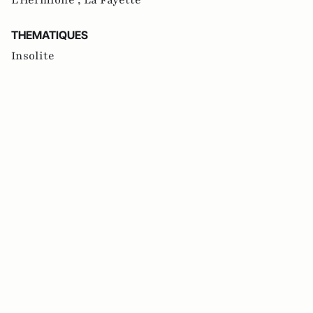
L'Hermione ,
La Fayette
THEMATIQUES
Insolite