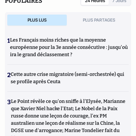
POPULAIRES
24 Heures
7 Jours
PLUS LUS
PLUS PARTAGES
1
Les Français moins riches que la moyenne
européenne pour la 3e année consécutive : jusqu'où
ira le grand déclassement ?
2
Cette autre crise migratoire (semi-orchestrée) qui
se profile après Ceuta
3
Le Point révèle ce qu'on sniffe à l'Elysée, Marianne
que Xavier Niel hacke l'Etat; Le Nobel de la Paix
russe donne une leçon de courage, l'ex PM
australien une leçon de réalisme sur la Chine, la
DGSE une d'arrogance; Marine Tondelier fait du