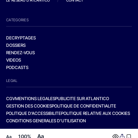
LE RESEAU D'ATLANTICO
/
CONTACT
CATEGORIES
DECRYPTAGES
DOSSIERS
RENDEZ-VOUS
VIDEOS
PODCASTS
LEGAL
CGV
MENTIONS LEGALES
PUBLICITE SUR ATLANTICO
GESTION DES COOKIES
POLITIQUE DE CONFIDENTIALITE
POLITIQUE D’ACCESSIBILITE
POLITIQUE RELATIVE AUX COOKIES
CONDITIONS GENERALES D’UTILISATION
Aa
100%
Aa