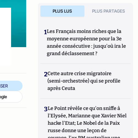
PLUS LUS
PLUS PARTAGES
1
Les Français moins riches que la
moyenne européenne pour la 3e
année consécutive : jusqu'où ira le
grand déclassement ?
2
Cette autre crise migratoire
(semi-orchestrée) qui se profile
SER
après Ceuta
ogle
3
Le Point révèle ce qu'on sniffe à
l'Elysée, Marianne que Xavier Niel
hacke l'Etat; Le Nobel de la Paix
russe donne une leçon de
courage, l'ex PM australien une