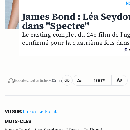
N
James Bond : Léa Seydo
dans "Spectre"
Le casting complet du 24e film de l'ag
confirmé pour la quatrième fois dans 
Aa
100%
Écoutez cet article
0:00min
Aa
Lu sur Le Point
VU SUR:
MOTS-CLES
James Bond ,
Léa Seydoux ,
Monica Bellucci