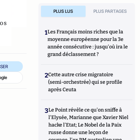
PLUS LUS
PLUS PARTAGES
tos
1
Les Français moins riches que la
moyenne européenne pour la 3e
année consécutive : jusqu'où ira le
grand déclassement ?
SER
2
Cette autre crise migratoire
ogle
(semi-orchestrée) qui se profile
après Ceuta
3
Le Point révèle ce qu'on sniffe à
l'Elysée, Marianne que Xavier Niel
hacke l'Etat; Le Nobel de la Paix
russe donne une leçon de
courage, l'ex PM australien une