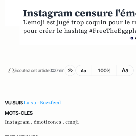
Instagram censure l'ém
L'emoji est jugé trop coquin pour le ré
pour créer le hashtag #FreeTheEggpla
Aa
100%
Écoutez cet article
0:00min
Aa
Lu sur Buzzfeed
VU SUR:
MOTS-CLES
Instagram ,
émoticones ,
emoji