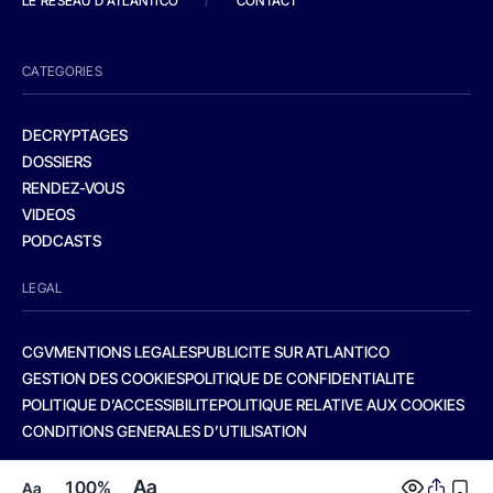
LE RESEAU D'ATLANTICO
/
CONTACT
CATEGORIES
DECRYPTAGES
DOSSIERS
RENDEZ-VOUS
VIDEOS
PODCASTS
LEGAL
CGV
MENTIONS LEGALES
PUBLICITE SUR ATLANTICO
GESTION DES COOKIES
POLITIQUE DE CONFIDENTIALITE
POLITIQUE D’ACCESSIBILITE
POLITIQUE RELATIVE AUX COOKIES
CONDITIONS GENERALES D’UTILISATION
Aa
100%
Aa