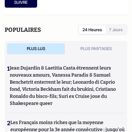
SUIVRE
POPULAIRES
24 Heures
7 Jours
PLUS LUS
PLUS PARTAGES
1
Jean Dujardin & Laetitia Casta étrennent leurs
nouveaux amours, Vanessa Paradis & Samuel
Benchetrit enterrent le leur; Leonardo di Caprio
fond, Victoria Beckham fait du brukini, Cristiano
Ronaldo du bisco-fils; Suri ex Cruise joue du
Shakespeare queer
2
Les Français moins riches que la moyenne
européenne pour la 3e année consécutive : jusqu'où