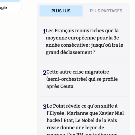
ogle
PLUS LUS
PLUS PARTAGES
1
Les Français moins riches que la
moyenne européenne pour la 3e
année consécutive : jusqu'où ira le
grand déclassement ?
2
Cette autre crise migratoire
(semi-orchestrée) qui se profile
après Ceuta
3
Le Point révèle ce qu'on sniffe à
l'Elysée, Marianne que Xavier Niel
hacke l'Etat; Le Nobel de la Paix
russe donne une leçon de
courage, l'ex PM australien une