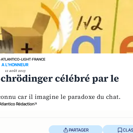
›
ATLANTICO-LIGHT
›
FRANCE
A L'HONNEUR
12 août 2013
chrödinger célébré par le
connu car il imagine le paradoxe du chat.
Atlantico Rédaction
PARTAGER
CLAS