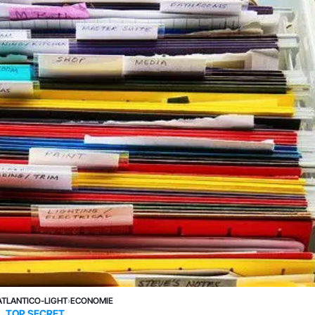
ATLANTICO-LIGHT
›
ECONOMIE
TOP SECRET