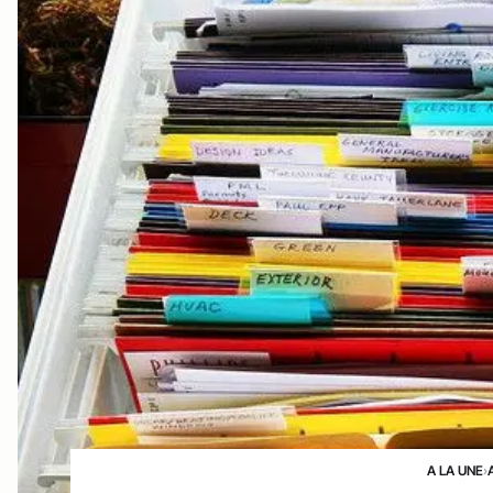
A LA UNE
›