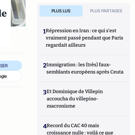
de
PLUS LUS
PLUS PARTAGES
1
Répression en Iran : ce qui s'est
vraiment passé pendant que Paris
regardait ailleurs
2
Immigration : les (très) faux-
SER
semblants européens après Ceuta
ogle
3
Et Dominique de Villepin
accoucha du villepino-
macronisme
4
Record du CAC 40 mais
croissance nulle : voilà ce que