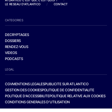
ATLANTICO C'EST QUI, C'EST QUOI ?
/
LE RESEAU D'ATLANTICO
/
CONTACT
CATEGORIES
DECRYPTAGES
DOSSIERS
RENDEZ-VOUS
VIDEOS
PODCASTS
LEGAL
CGV
MENTIONS LEGALES
PUBLICITE SUR ATLANTICO
GESTION DES COOKIES
POLITIQUE DE CONFIDENTIALITE
POLITIQUE D’ACCESSIBILITE
POLITIQUE RELATIVE AUX COOKIES
CONDITIONS GENERALES D’UTILISATION