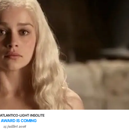
›
ATLANTICO-LIGHT
›
INSOLITE
 AWARD IS COMING
15 juillet 2016