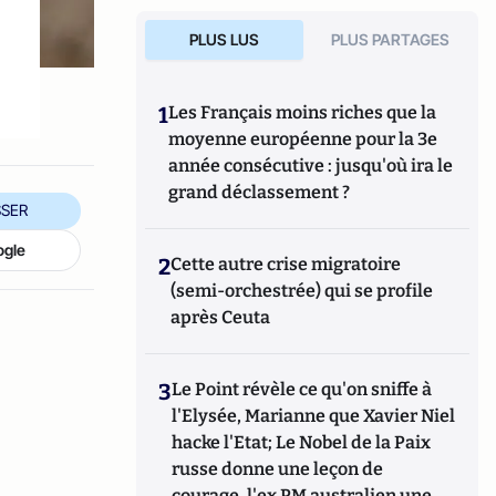
PLUS LUS
PLUS PARTAGES
1
Les Français moins riches que la
moyenne européenne pour la 3e
année consécutive : jusqu'où ira le
grand déclassement ?
SER
ogle
2
Cette autre crise migratoire
(semi-orchestrée) qui se profile
après Ceuta
3
Le Point révèle ce qu'on sniffe à
l'Elysée, Marianne que Xavier Niel
hacke l'Etat; Le Nobel de la Paix
russe donne une leçon de
courage, l'ex PM australien une