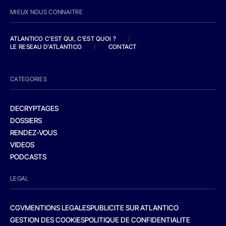
MIEUX NOUS CONNAITRE
ATLANTICO C'EST QUI, C'EST QUOI ?
/
LE RESEAU D'ATLANTICO
/
CONTACT
CATEGORIES
DECRYPTAGES
DOSSIERS
RENDEZ-VOUS
VIDEOS
PODCASTS
LEGAL
CGV
MENTIONS LEGALES
PUBLICITE SUR ATLANTICO
GESTION DES COOKIES
POLITIQUE DE CONFIDENTIALITE