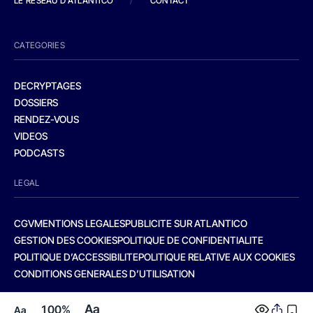
LE RESEAU D'ATLANTICO
/
CONTACT
CATEGORIES
DECRYPTAGES
DOSSIERS
RENDEZ-VOUS
VIDEOS
PODCASTS
LEGAL
CGV
MENTIONS LEGALES
PUBLICITE SUR ATLANTICO
GESTION DES COOKIES
POLITIQUE DE CONFIDENTIALITE
POLITIQUE D’ACCESSIBILITE
POLITIQUE RELATIVE AUX COOKIES
CONDITIONS GENERALES D’UTILISATION
Aa
100%
Aa