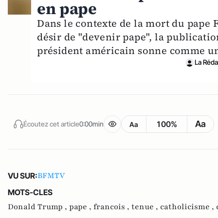
en pape
Dans le contexte de la mort du pape F
désir de "devenir pape", la publicati
président américain sonne comme un
La Rédac
Aa
100%
Écoutez cet article
0:00min
Aa
BFMTV
VU SUR:
MOTS-CLES
Donald Trump ,
pape ,
francois ,
tenue ,
catholicisme ,