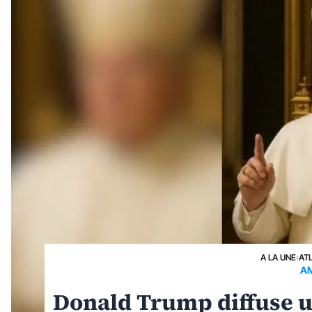
A LA UNE
›
AT
AM
Donald Trump diffuse u