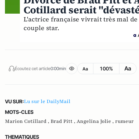
Divorce de Brad Pitt et 
Cotillard serait "dévas
L'actrice française vivrait très mal 
couple star.
Aa
100%
Écoutez cet article
0:00min
Aa
Lu sur le DailyMail
VU SUR:
MOTS-CLES
Marion Cotillard ,
Brad Pitt ,
Angelina Jolie ,
rumeur
THEMATIQUES