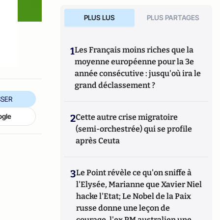
PLUS LUS
PLUS PARTAGES
u
1
Les Français moins riches que la
moyenne européenne pour la 3e
année consécutive : jusqu'où ira le
grand déclassement ?
SER
ogle
2
Cette autre crise migratoire
(semi-orchestrée) qui se profile
après Ceuta
3
Le Point révèle ce qu'on sniffe à
l'Elysée, Marianne que Xavier Niel
hacke l'Etat; Le Nobel de la Paix
russe donne une leçon de
courage, l'ex PM australien une