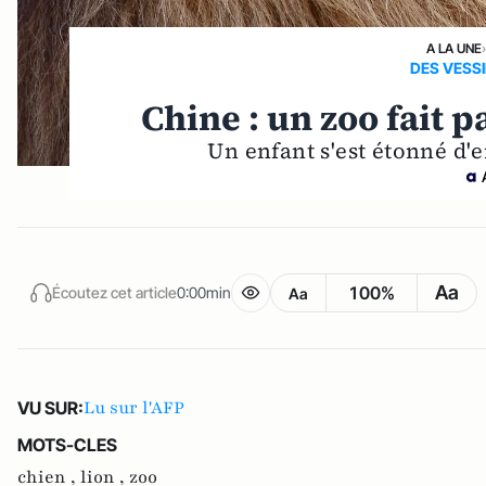
A LA UNE
DES VESS
Chine : un zoo fait 
Un enfant s'est étonné d'
Aa
100%
Écoutez cet article
0:00min
Aa
Lu sur l'AFP
VU SUR:
MOTS-CLES
chien ,
lion ,
zoo