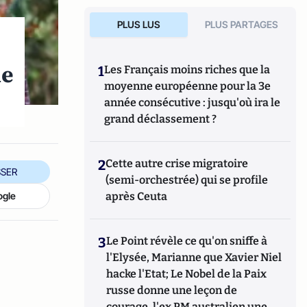
PLUS LUS
PLUS PARTAGES
le
1
Les Français moins riches que la
moyenne européenne pour la 3e
année consécutive : jusqu'où ira le
grand déclassement ?
2
Cette autre crise migratoire
SER
(semi-orchestrée) qui se profile
ogle
après Ceuta
3
Le Point révèle ce qu'on sniffe à
l'Elysée, Marianne que Xavier Niel
hacke l'Etat; Le Nobel de la Paix
russe donne une leçon de
courage, l'ex PM australien une