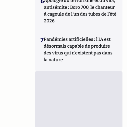
6
Apologie du terrorisme et du viol,
antisémite : Boro 700, le chanteur
à cagoule de l’un des tubes de l’été
2026
7
Pandémies artificielles : l’IA est
désormais capable de produire
des virus qui n’existent pas dans
la nature