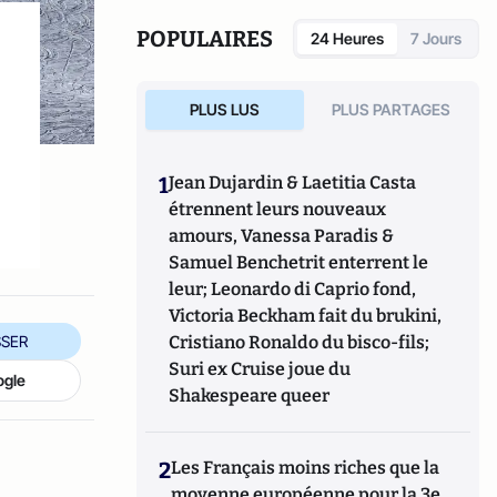
POPULAIRES
24 Heures
7 Jours
PLUS LUS
PLUS PARTAGES
1
Jean Dujardin & Laetitia Casta
étrennent leurs nouveaux
amours, Vanessa Paradis &
Samuel Benchetrit enterrent le
leur; Leonardo di Caprio fond,
Victoria Beckham fait du brukini,
SER
Cristiano Ronaldo du bisco-fils;
Suri ex Cruise joue du
ogle
Shakespeare queer
2
Les Français moins riches que la
moyenne européenne pour la 3e