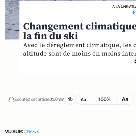
A LA UNE
›
ATL
P
Changement climatique :
la fin du ski
Avec le dérèglement climatique, les c
altitude sont de moins en moins inte
Aa
100%
Écoutez cet article
0:00min
Aa
CNews
VU SUR: