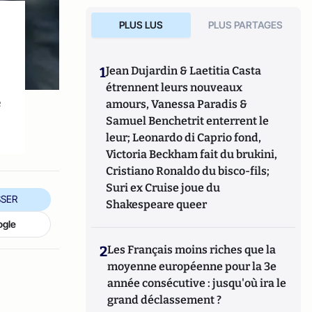
PLUS LUS
PLUS PARTAGES
1
Jean Dujardin & Laetitia Casta
étrennent leurs nouveaux
e
amours, Vanessa Paradis &
Samuel Benchetrit enterrent le
leur; Leonardo di Caprio fond,
Victoria Beckham fait du brukini,
Cristiano Ronaldo du bisco-fils;
Suri ex Cruise joue du
SER
Shakespeare queer
ogle
2
Les Français moins riches que la
moyenne européenne pour la 3e
année consécutive : jusqu'où ira le
grand déclassement ?