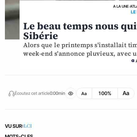
A LA UNE
›
ATL
LE
Le beau temps nous quit
Sibérie
Alors que le printemps s'installait t
week-end s'annonce pluvieux, avec un
Aa
100%
Écoutez cet article
0:00min
Aa
LCI
VU SUR:
MOTS-CLES