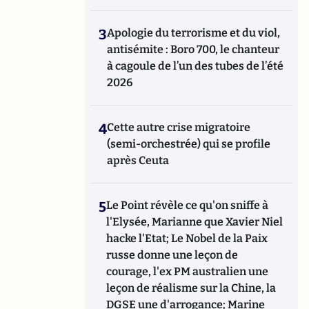
3
Apologie du terrorisme et du viol,
antisémite : Boro 700, le chanteur
à cagoule de l’un des tubes de l’été
2026
4
Cette autre crise migratoire
(semi-orchestrée) qui se profile
après Ceuta
5
Le Point révèle ce qu'on sniffe à
l'Elysée, Marianne que Xavier Niel
hacke l'Etat; Le Nobel de la Paix
russe donne une leçon de
courage, l'ex PM australien une
leçon de réalisme sur la Chine, la
DGSE une d'arrogance; Marine