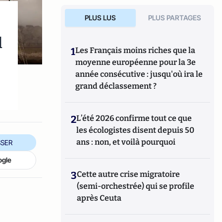
PLUS LUS
PLUS PARTAGES
l
1
Les Français moins riches que la
moyenne européenne pour la 3e
année consécutive : jusqu'où ira le
grand déclassement ?
2
L’été 2026 confirme tout ce que
les écologistes disent depuis 50
ans : non, et voilà pourquoi
SER
ogle
3
Cette autre crise migratoire
(semi-orchestrée) qui se profile
après Ceuta