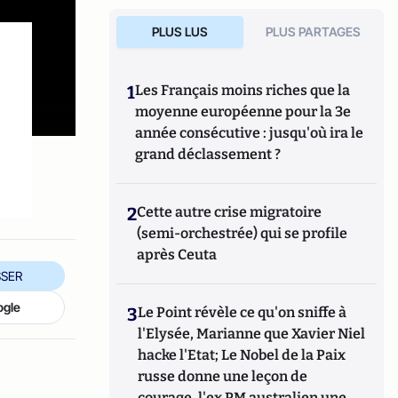
PLUS LUS
PLUS PARTAGES
1
Les Français moins riches que la
moyenne européenne pour la 3e
année consécutive : jusqu'où ira le
grand déclassement ?
2
Cette autre crise migratoire
(semi-orchestrée) qui se profile
après Ceuta
SER
ogle
3
Le Point révèle ce qu'on sniffe à
l'Elysée, Marianne que Xavier Niel
hacke l'Etat; Le Nobel de la Paix
russe donne une leçon de
courage, l'ex PM australien une