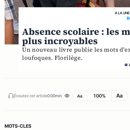
A LA UNE
B
Absence scolaire : les m
plus incroyables
Un nouveau livre publie les mots d'e
loufoques. Florilège.
Aa
100%
Écoutez cet article
0:00min
Aa
MOTS-CLES