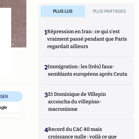
PLUS LUS
PLUS PARTAGES
1
Répression en Iran : ce qui s'est
vraiment passé pendant que Paris
regardait ailleurs
2
Immigration : les (très) faux-
semblants européens après Ceuta
3
Et Dominique de Villepin
SER
accoucha du villepino-
ogle
macronisme
4
Record du CAC 40 mais
croissance nulle : voilà ce que