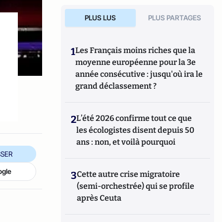
PLUS LUS
PLUS PARTAGES
1
Les Français moins riches que la
moyenne européenne pour la 3e
année consécutive : jusqu'où ira le
grand déclassement ?
2
L’été 2026 confirme tout ce que
les écologistes disent depuis 50
ans : non, et voilà pourquoi
SER
ogle
3
Cette autre crise migratoire
(semi-orchestrée) qui se profile
après Ceuta