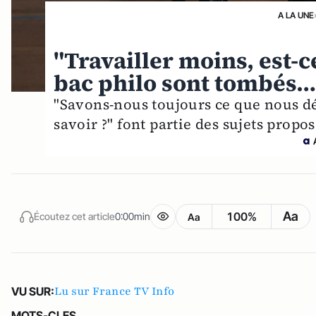
A LA UNE
"Travailler moins, est-c
bac philo sont tombés
"Savons-nous toujours ce que nous dé
savoir ?" font partie des sujets propos
Aa
100%
Écoutez cet article
0:00min
Aa
Lu sur France TV Info
VU SUR:
MOTS-CLES