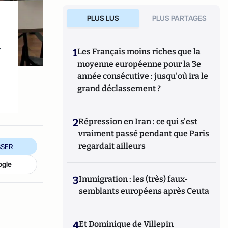
PLUS LUS
PLUS PARTAGES
u
1
Les Français moins riches que la
moyenne européenne pour la 3e
année consécutive : jusqu'où ira le
grand déclassement ?
2
Répression en Iran : ce qui s'est
vraiment passé pendant que Paris
regardait ailleurs
SER
ogle
3
Immigration : les (très) faux-
semblants européens après Ceuta
4
Et Dominique de Villepin