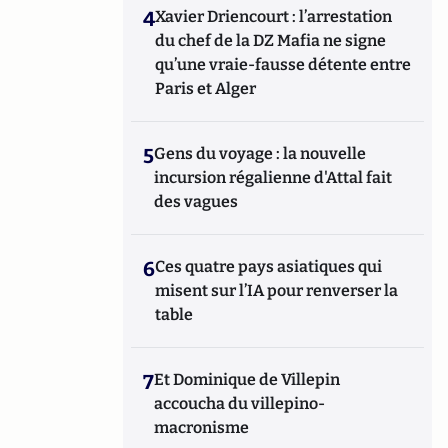
4
Xavier Driencourt : l’arrestation
du chef de la DZ Mafia ne signe
qu’une vraie-fausse détente entre
Paris et Alger
5
Gens du voyage : la nouvelle
incursion régalienne d'Attal fait
des vagues
6
Ces quatre pays asiatiques qui
misent sur l’IA pour renverser la
table
7
Et Dominique de Villepin
accoucha du villepino-
macronisme