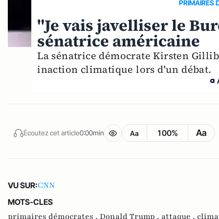
PRIMAIRES
"Je vais javelliser le B
sénatrice américaine
La sénatrice démocrate Kirsten Gilli
inaction climatique lors d'un débat.
Aa
100%
Écoutez cet article
0:00min
Aa
CNN
VU SUR:
MOTS-CLES
primaires démocrates ,
Donald Trump ,
attaque ,
clima