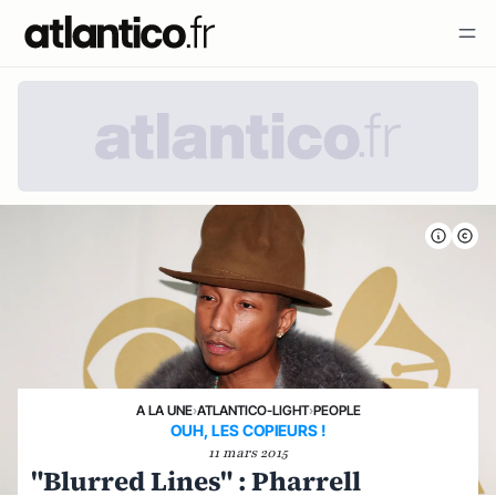
A LA UNE
›
ATLANTICO-LIGHT
›
PEOPLE
OUH, LES COPIEURS !
11 mars 2015
"Blurred Lines" : Pharrell