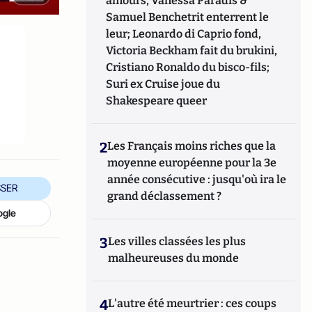
amours, Vanessa Paradis &
Samuel Benchetrit enterrent le
leur; Leonardo di Caprio fond,
Victoria Beckham fait du brukini,
Cristiano Ronaldo du bisco-fils;
Suri ex Cruise joue du
Shakespeare queer
2
Les Français moins riches que la
moyenne européenne pour la 3e
année consécutive : jusqu'où ira le
SER
grand déclassement ?
ogle
3
Les villes classées les plus
malheureuses du monde
4
L'autre été meurtrier : ces coups