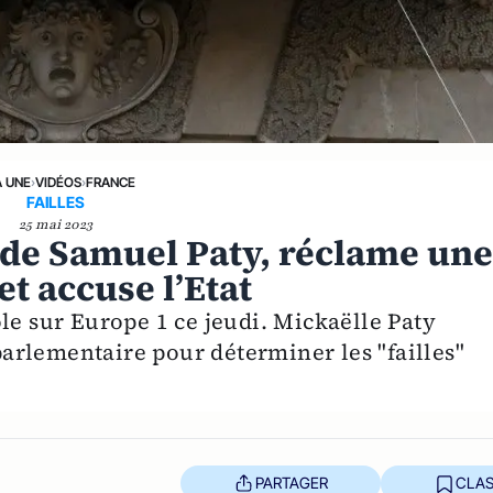
A UNE
›
VIDÉOS
›
FRANCE
FAILLES
25 mai 2023
 de Samuel Paty, réclame un
t accuse l’Etat
le sur Europe 1 ce jeudi. Mickaëlle Paty
rlementaire pour déterminer les "failles"
PARTAGER
CLAS