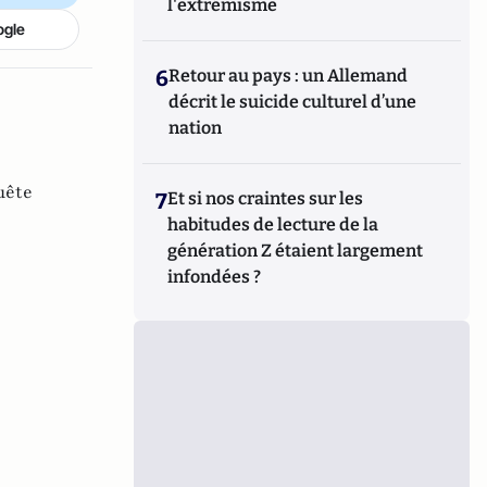
l'extrémisme
ogle
6
Retour au pays : un Allemand
décrit le suicide culturel d’une
nation
uête
7
Et si nos craintes sur les
habitudes de lecture de la
génération Z étaient largement
infondées ?