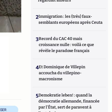
regardait ailleurs
2
Immigration : les (très) faux-
semblants européens après Ceuta
3
Record du CAC 40 mais
croissance nulle : voilà ce que
révèle le paradoxe français
e
4
Et Dominique de Villepin
accoucha du villepino-
macronisme
5
Demokratie leben! : quand la
démocratie allemande, financée
par l'État, sert de paravent à
SER