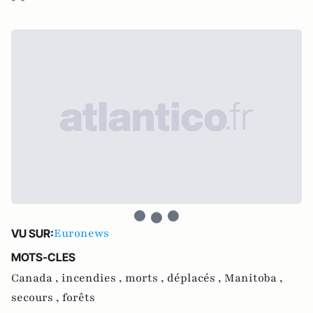
Euronews
VU SUR:
MOTS-CLES
Canada ,
incendies ,
morts ,
déplacés ,
Manitoba ,
secours ,
forêts