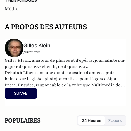
THEMATIQUES
Média
A PROPOS DES AUTEURS
Gilles Klein
Journaliste
Gilles Klein,, amateur de phares et d'opéras, journaliste sur
papier depuis 1977 et en ligne depuis 1995.
Débuts à Libération une demi-douzaine d’années, puis
balade sur le globe, photojournaliste pour l’agence Sipa
Press. Ensuite, responsable de la rubrique Multimedia de
ELLE, avant d’écrire sur les médias à Arrêt sur Images et de
SUIVRE
collaborer avec Atlantico. Par ailleurs fut blogueur, avec Le
Phare à partir de 2005 sur le site du Monde qui a fermé sa
plateforme de blogs. Revue de presse quotidienne sur
Twitter depuis 2007.
POPULAIRES
24 Heures
7 Jours