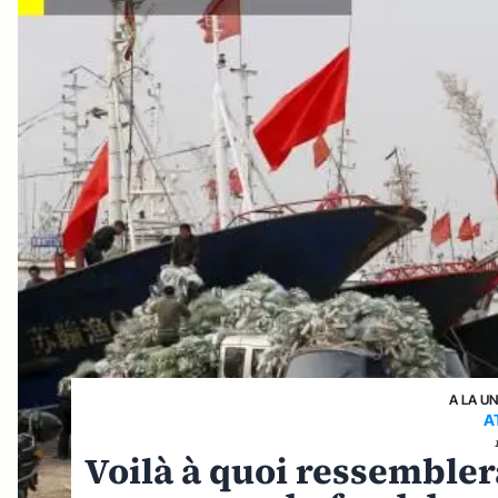
A LA U
A
Voilà à quoi ressembler