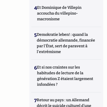
4
Et Dominique de Villepin
accoucha du villepino-
macronisme
5
Demokratie leben! : quand la
démocratie allemande, financée
par l'État, sert de paravent à
l'extrémisme
6
Et si nos craintes sur les
habitudes de lecture de la
génération Z étaient largement
infondées ?
7
Retour au pays : un Allemand
décrit le suicide culturel d’une