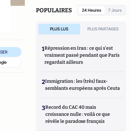
POPULAIRES
24 Heures
7 Jours
PLUS LUS
PLUS PARTAGES
1
Répression en Iran : ce qui s'est
SER
vraiment passé pendant que Paris
regardait ailleurs
ogle
2
Immigration : les (très) faux-
semblants européens après Ceuta
3
Record du CAC 40 mais
croissance nulle : voilà ce que
révèle le paradoxe français