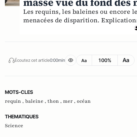
masse vue du fond des 
Les requins, les baleines ou encore le
menacées de disparition. Explication
Aa
100%
Écoutez cet article
0:00min
Aa
MOTS-CLES
requin ,
baleine ,
thon ,
mer ,
océan
THEMATIQUES
Science