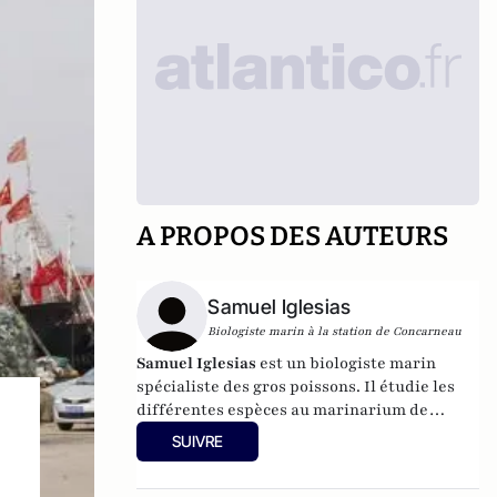
A PROPOS DES AUTEURS
Samuel Iglesias
Biologiste marin à la station de Concarneau
Samuel Iglesias
est un biologiste marin
spécialiste des gros poissons. Il étudie les
différentes espèces au marinarium de
Concarneau.
SUIVRE