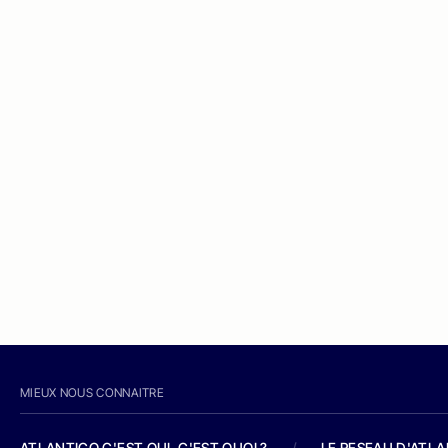
MIEUX NOUS CONNAITRE
ATLANTICO C'EST QUI, C'EST QUOI ?
/
LE RESEAU D'ATL