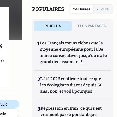
POPULAIRES
24 Heures
7 Jours
PLUS LUS
PLUS PARTAGES
s
1
Les Français moins riches que la
moyenne européenne pour la 3e
année consécutive : jusqu'où ira le
ce-
grand déclassement ?
2
L’été 2026 confirme tout ce que
les écologistes disent depuis 50
ans : non, et voilà pourquoi
SER
3
Répression en Iran : ce qui s'est
ogle
vraiment passé pendant que