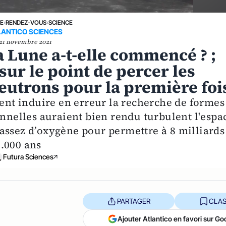
NE
›
RENDEZ-VOUS
›
SCIENCE
LANTICO SCIENCES
21 novembre 2021
a Lune a-t-elle commencé ? ;
ur le point de percer les
neutrons pour la première foi
ient induire en erreur la recherche de formes
onnelles auraient bien rendu turbulent l'espa
assez d’oxygène pour permettre à 8 milliards
.000 ans
Futura Sciences
PARTAGER
CLAS
Ajouter Atlantico en favori sur Go