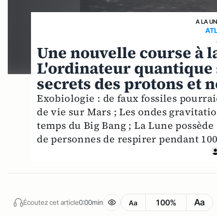
A LA U
AT
Une nouvelle course à l
L'ordinateur quantique s
secrets des protons et 
Exobiologie : de faux fossiles pourra
de vie sur Mars ; Les ondes gravitati
temps du Big Bang ; La Lune possède 
de personnes de respirer pendant 100
Aa
100%
Écoutez cet article
0:00min
Aa