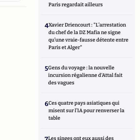
Paris regardait ailleurs
4
Xavier Driencourt : "L’arrestation
du chef de la DZ Mafia ne signe
qu’une vraie-fausse détente entre
Paris et Alger"
5
Gens du voyage : la nouvelle
incursion régalienne d'Attal fait
des vagues
6
Ces quatre pays asiatiques qui
misent sur l’IA pour renverser la
table
7
Les singes ont eux aussi des