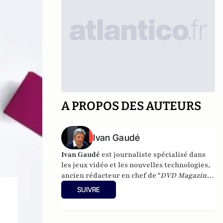
A PROPOS DES AUTEURS
Ivan Gaudé
Ivan Gaudé
est journaliste spécialisé dans
les jeux vidéo et les nouvelles technologies,
ancien rédacteur en chef de "
DVD Magazine
"
et "
Humanoïde
". Il est cofondateur et
SUIVRE
directeur de la publication du magazine
Canard PC
. (Crédit Photo) Ivan Gaudé à
Arrêt sur images.