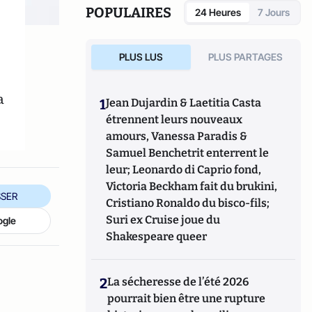
POPULAIRES
24 Heures
7 Jours
PLUS LUS
PLUS PARTAGES
a
1
Jean Dujardin & Laetitia Casta
étrennent leurs nouveaux
amours, Vanessa Paradis &
Samuel Benchetrit enterrent le
leur; Leonardo di Caprio fond,
Victoria Beckham fait du brukini,
SER
Cristiano Ronaldo du bisco-fils;
Suri ex Cruise joue du
ogle
Shakespeare queer
2
La sécheresse de l’été 2026
pourrait bien être une rupture