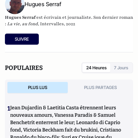
Hugues Serraf
Hugues Serraf
est écrivain et journaliste. Son dernier roman
:
La vie, au fond
, Intervalles, 2022
SUIVRE
POPULAIRES
24 Heures
7 Jours
PLUS LUS
PLUS PARTAGES
1
Jean Dujardin & Laetitia Casta étrennent leurs
nouveaux amours, Vanessa Paradis & Samuel
Benchetrit enterrent le leur; Leonardo di Caprio
fond, Victoria Beckham fait du brukini, Cristiano
Ronaldo du bisco-fils; Suri ex Cruise joue du