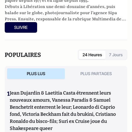
papier depuis 1977 et en ligne depuis 1995.
Débuts à Libération une demi-douzaine d’années, puis
balade sur le globe, photojournaliste pour l’agence Sipa
Press. Ensuite, responsable de la rubrique Multimedia de
ELLE, avant d’écrire sur les médias à Arrêt sur Images et de
SUIVRE
collaborer avec Atlantico. Par ailleurs fut blogueur, avec Le
Phare à partir de 2005 sur le site du Monde qui a fermé sa
plateforme de blogs. Revue de presse quotidienne sur
Twitter depuis 2007.
POPULAIRES
24 Heures
7 Jours
PLUS LUS
PLUS PARTAGES
1
Jean Dujardin & Laetitia Casta étrennent leurs
nouveaux amours, Vanessa Paradis & Samuel
Benchetrit enterrent le leur; Leonardo di Caprio
fond, Victoria Beckham fait du brukini, Cristiano
Ronaldo du bisco-fils; Suri ex Cruise joue du
Shakespeare queer