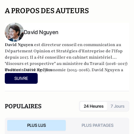
A PROPOS DES AUTEURS
David Nguyen
David Nguyen
est directeur conseil en communication au
Département Opinion et Stratégies d'Entreprise de l'Ifop
depuis 2017. Il a été conseiller en cabinet ministériel
"discours et prospective" au ministère du Travail (2016-2017)
et au ministère de l'Economie (2015-2016). David Nguyen a
Twitter :
David Nguyen
également occupé la fonction de consultant en
SUIVRE
communication chez Global Conseil (2012-2015). Il est
diplômé de Sciences-Po Paris.
POPULAIRES
24 Heures
7 Jours
PLUS LUS
PLUS PARTAGES