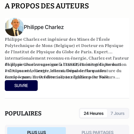
A PROPOS DES AUTEURS
Philippe Charlez
Philippe Charlez est ingénieur des Mines de l'École
Polytechnique de Mons (Belgique) et Docteur en Physique
de l'Institut de Physique du Globe de Paris. Expert
internationalement reconnu en énergie, Charlez est l'auteur
de plusieurs ouvrages sur la transition énergétique dont
Philippe Charlez enseigne à l’ISSEP, l'Institut de Formation
« Croissance, énergie, climat. Dépasser la quadrature du
Politique et le Centre International de Formation
cercle » paru en Octobre 2017 aux Editions De Boek
Européenne. Il est éditorialiste régulier pour Valeurs
supérieur et « L’utopie de la croissance verte. Les lois de la
Actuelles, , Atlantico, le Point, le Figaro et le JDD. Il
SUIVRE
thermodynamique sociale » paru en octobre 2021 aux
intervient régulièrement sur BFMTv, France TV info, Cnews,
Editions JM Laffont et les dix commandements de la
Europe 1. Il est expert en Questions Energétiques associé au
transition énergétiques (Editions VA).
Think Tank Le Millénaire.
POPULAIRES
24 Heures
7 Jours
PLUS LUS
PLUS PARTAGES